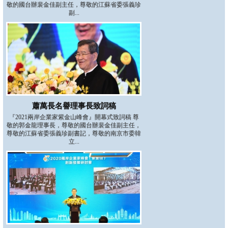
敬的國台辦裴金佳副主任，尊敬的江蘇省委張義珍
副...
蕭萬長名譽理事長致詞稿
『2021兩岸企業家紫金山峰會』開幕式致詞稿 尊
敬的郭金龍理事長，尊敬的國台辦裴金佳副主任，
尊敬的江蘇省委張義珍副書記，尊敬的南京市委韓
立...