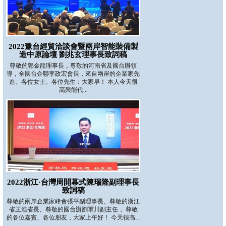
2022豫台經貿洽談會暨兩岸智能裝備製
造中原論壇 劉兆玄理事長致詞稿
尊敬的郭金龍理事長，尊敬的河南省及國台辦領
導，全國台企聯李政宏會長，來自兩岸的企業家先
進、各位女士、各位先生：大家早！ 本人今天很
高興能代...
2022浙江·台灣周開幕式陳瑞隆副理事長
致詞稿
尊敬的兩岸企業家峰會張平副理事長、尊敬的浙江
省王浩省長、尊敬的國台辦劉軍川副主任， 尊敬
的各位嘉賓、各位朋友，大家上午好！ 今天很高...