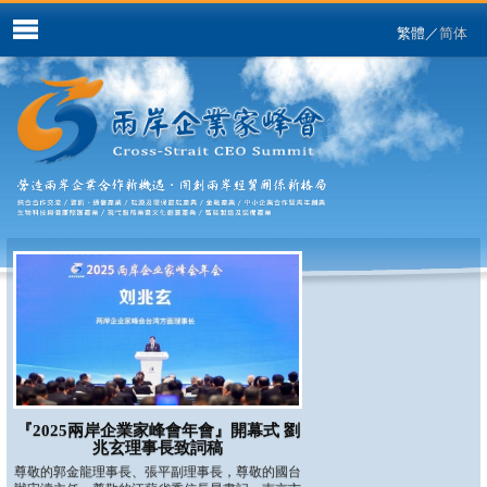
繁體
／
简体
『2025兩岸企業家峰會年會』開幕式 劉
兆玄理事長致詞稿
尊敬的郭金龍理事長、張平副理事長，尊敬的國台