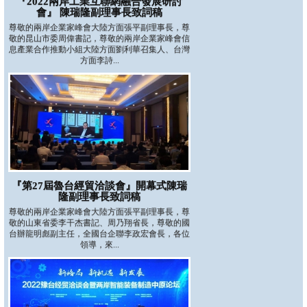
『2022兩岸工業互聯網融合發展研討
會』 陳瑞隆副理事長致詞稿
尊敬的兩岸企業家峰會大陸方面張平副理事長，尊
敬的昆山市委周偉書記，尊敬的兩岸企業家峰會信
息產業合作推動小組大陸方面劉利華召集人、台灣
方面李詩...
『第27屆魯台經貿洽談會』開幕式陳瑞
隆副理事長致詞稿
尊敬的兩岸企業家峰會大陸方面張平副理事長，尊
敬的山東省委李干杰書記、周乃翔省長，尊敬的國
台辦龍明彪副主任，全國台企聯李政宏會長，各位
領導，來...