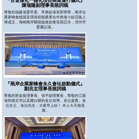
『古雷煉化一體化項目商業運行儀式』
陳瑞隆副理事長致詞稿
尊敬的福建省委常委、常務副省長郭寧寧，兩岸企
業家峰會能源及環保節能產業合作推進小組召集人
傅成玉，海峽兩岸關係協會副會長孫亞夫，漳州市
委書記張...
『兩岸企業家峰會永久會址啟動儀式』
劉兆玄理事長致詞稿
尊敬的郭金龍理事長、張平副理事長，尊敬的江蘇
省和南京市以及國台辦的各位領導、各位嘉賓、各
位女士、各位先生：大家早上好！ 本人今天很高
興...