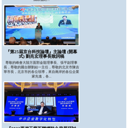
『第25屆京台科技論壇』主論壇 (開幕
式) 劉兆玄理事長致詞稿
尊敬的峰會大陸方面郭金龍理事長、張平副理事
長，尊敬的國台辦劉結一主任，尊敬的北京市陳吉
寧市長，北京市的各位領導，來自兩岸的各位企業
家先進，各...