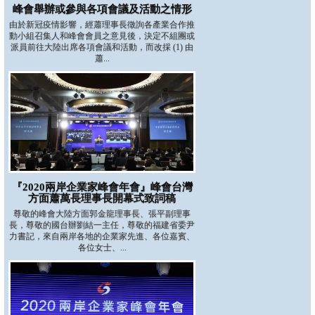
峰會舉辦或參與各項會議及活動之情形
由於新冠疫情影響，經蕭理事長徵詢各產業合作推
動小組召集人和峰會會員之意見後，決定不組團或
派員前往大陸出席各項會議和活動，而改採 (1) 由
蕭...
『2020兩岸企業家峰會年會』峰會台灣
方面蕭萬長理事長開幕式致詞稿
尊敬的峰會大陸方面郭金龍理事長、張平副理事
長，尊敬的國台辦劉結一主任，尊敬的福建省委尹
力書記，來自兩岸各地的企業家先進、各位嘉賓、
各位女士、...