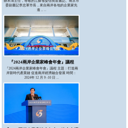
辦宋濤主任，尊敬的江蘇省委信長星書記、南京市
委副書記李忠軍市長，來自兩岸各地的企業家先
進，...
『2024兩岸企業家峰會年會』議程
『2024兩岸企業家峰會年會』議程 主題：打造兩
岸新時代產業鏈 促進兩岸經濟融合發展 時間：
2024年 12 月 9 -10 日 ...